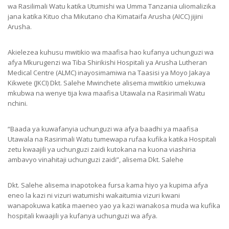
wa Rasilimali Watu katika Utumishi wa Umma Tanzania uliomalizika
jana katika Kituo cha Mikutano cha Kimataifa Arusha (AICC) jijini
Arusha.
Akielezea kuhusu mwitikio wa maafisa hao kufanya uchunguzi wa
afya Mkurugenzi wa Tiba Shirikishi Hospitali ya Arusha Lutheran
Medical Centre (ALMC) inayosimamiwa na Taasisi ya Moyo Jakaya
Kikwete (JKCI) Dkt. Salehe Mwinchete alisema mwitikio umekuwa
mkubwa na wenye tija kwa maafisa Utawala na Rasirimali Watu
nchini.
“Baada ya kuwafanyia uchunguzi wa afya baadhi ya maafisa
Utawala na Rasirimali Watu tumewapa rufaa kufika katika Hospitali
zetu kwaajili ya uchunguzi zaidi kutokana na kuona viashiria
ambavyo vinahitaji uchunguzi zaidi”, alisema Dkt. Salehe
Dkt. Salehe alisema inapotokea fursa kama hiyo ya kupima afya
eneo la kazi ni vizuri watumishi wakaitumia vizuri kwani
wanapokuwa katika maeneo yao ya kazi wanakosa muda wa kufika
hospitali kwaajili ya kufanya uchunguzi wa afya.