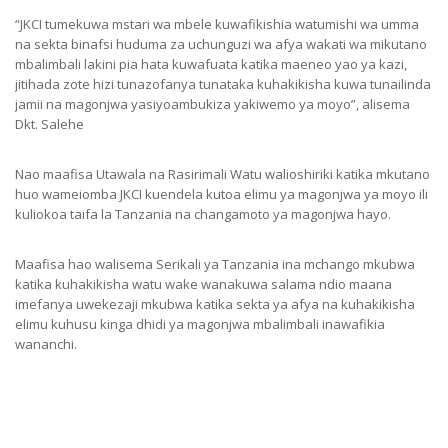
“JKCI tumekuwa mstari wa mbele kuwafikishia watumishi wa umma
na sekta binafsi huduma za uchunguzi wa afya wakati wa mikutano
mbalimbali lakini pia hata kuwafuata katika maeneo yao ya kazi,
jitihada zote hizi tunazofanya tunataka kuhakikisha kuwa tunailinda
jamii na magonjwa yasiyoambukiza yakiwemo ya moyo”, alisema
Dkt. Salehe
Nao maafisa Utawala na Rasirimali Watu walioshiriki katika mkutano
huo wameiomba JKCI kuendela kutoa elimu ya magonjwa ya moyo ili
kuliokoa taifa la Tanzania na changamoto ya magonjwa hayo.
Maafisa hao walisema Serikali ya Tanzania ina mchango mkubwa
katika kuhakikisha watu wake wanakuwa salama ndio maana
imefanya uwekezaji mkubwa katika sekta ya afya na kuhakikisha
elimu kuhusu kinga dhidi ya magonjwa mbalimbali inawafikia
wananchi.